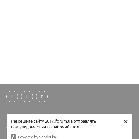
×
© 2017 iForum.
Разрешите сайту 2017.iforum.ua отправлять
вам уведомления на рабочий стол
Телефон: (044) 201-01-03
E-mail:
info@iforum.ua
Powered by SendPulse