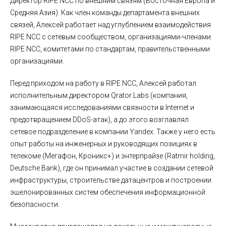
Директор RIPE NCC по внешним связям (Восточная Европа и
Средняя Азия). Как член команды департамента внешних
связей, Алексей работает над углублением взаимодействия
RIPE NCC с сетевым сообществом, организациями-членами
RIPE NCC, комитетами по стандартам, правительственными
организациями.
Перед приходом на работу в RIPE NCC, Алексей работал
исполнительным директором Qrator Labs (компания,
занимающаяся исследованиями связности в Internet и
предотвращением DDoS-атак), а до этого возглавлял
сетевое подразделение в компании Yandex. Также у него есть
опыт работы на инженерных и руководящих позициях в
телекоме (Мегафон, Кроникс+) и энтерпрайзе (Ratmir holding,
Deutsche Bank), где он принимал участие в создании сетевой
инфраструктуры, строительстве датацентров и построении
эшелонированных систем обеспечения информационной
безопасности.